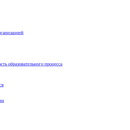
рганизацией
сть образовательного процесса
ся
ии