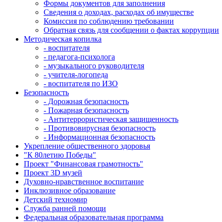
Формы документов для заполнения
Сведения о доходах, расходах об имуществе
Комиссия по соблюдению требовании
Обратная связь для сообщении о фактах коррупции
Методическая копилка
- воспитателя
- педагога-психолога
- музыкального руководителя
- учителя-логопеда
- воспитателя по ИЗО
Безопасность
- Дорожная безопасность
- Пожарная безопасность
- Антитеррористическая защищенность
- Противовирусная безопасность
- Информационная безопасность
Укрепление общественного здоровья
"К 80летию Победы"
Проект "Финансовая грамотность"
Проект 3D музей
Духовно-нравственное воспитание
Инклюзивное образование
Детский техномир
Служба ранней помощи
Федеральная образовательная программа