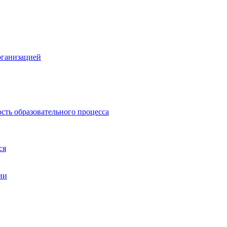
рганизацией
сть образовательного процесса
ся
ии