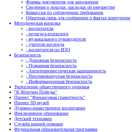
Формы документов для заполнения
Сведения о доходах, расходах об имуществе
Комиссия по соблюдению требовании
Обратная связь для сообщении о фактах коррупции
Методическая копилка
- воспитателя
- педагога-психолога
- музыкального руководителя
- учителя-логопеда
- воспитателя по ИЗО
Безопасность
- Дорожная безопасность
- Пожарная безопасность
- Антитеррористическая защищенность
- Противовирусная безопасность
- Информационная безопасность
Укрепление общественного здоровья
"К 80летию Победы"
Проект "Финансовая грамотность"
Проект 3D музей
Духовно-нравственное воспитание
Инклюзивное образование
Детский техномир
Служба ранней помощи
Федеральная образовательная программа